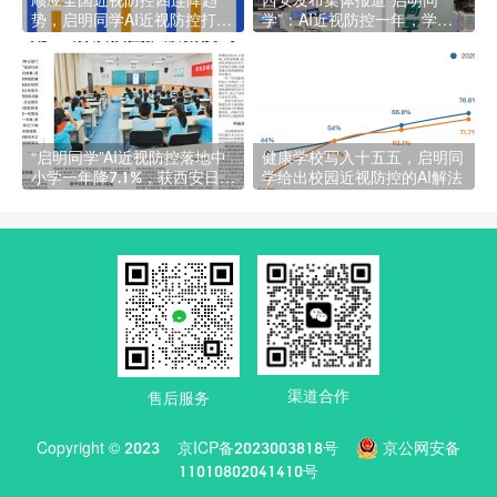
势，启明同学AI近视防控打造
学”：AI近视防控一年，学校
校园常态化护眼落地方案
近视率降7.1%背后的商业信号
“启明同学”AI近视防控落地中
健康学校写入十五五，启明同
小学一年降7.1%，获西安日报
学给出校园近视防控的AI解法
专题报道
渠道合作
售后服务
Copyright © 2023
京ICP备2023003818号
京公网安备
11010802041410号