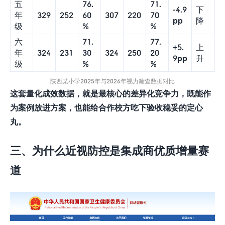
五
76.
71.
-4.9
下
年
329
252
60
307
220
70
pp
降
级
%
%
六
71.
77.
+5.
上
年
324
231
30
324
250
20
9pp
升
级
%
%
陕西某小学2025年与2026年视力筛查数据对比
这套量化成效数据，就是最核心的差异化竞争力，既能作
为案例放进方案，也能给合作校方吃下验收稳妥的定心
丸。
三、为什么近视防控是集成商优质增量赛
道