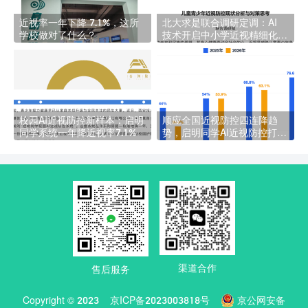
近视率一年下降 7.1%，这所
北大求是联合调研定调：AI
学校做对了什么？
技术开启中小学近视精细化防
控新时代｜校园智慧视力管理
解决方案
校园AI近视防控新样本：启明
顺应全国近视防控四连降趋
同学系统一年降近视率7.1%
势，启明同学AI近视防控打造
校园常态化护眼落地方案
渠道合作
售后服务
Copyright © 2023
京ICP备2023003818号
京公网安备